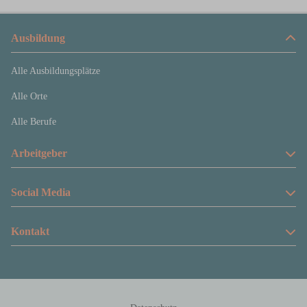
Ausbildung
Alle Ausbildungsplätze
Alle Orte
Alle Berufe
Arbeitgeber
Anzeige schalten
Social Media
Preise und Produkte
Facebook
Kontakt
Über uns
Instagram
Rheinische Post Verlagsgesellschaft mbH
Tiktok
Zülpicher Str. 10
40549 Düsseldorf
info@azubi-nrw.de