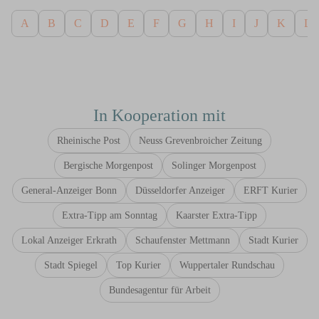
A
B
C
D
E
F
G
H
I
J
K
L
In Kooperation mit
Rheinische Post
Neuss Grevenbroicher Zeitung
Bergische Morgenpost
Solinger Morgenpost
General-Anzeiger Bonn
Düsseldorfer Anzeiger
ERFT Kurier
Extra-Tipp am Sonntag
Kaarster Extra-Tipp
Lokal Anzeiger Erkrath
Schaufenster Mettmann
Stadt Kurier
Stadt Spiegel
Top Kurier
Wuppertaler Rundschau
Bundesagentur für Arbeit