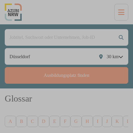
30
km
Ausbildungsplatz finden
Glossar
A
B
C
D
E
F
G
H
I
J
K
L