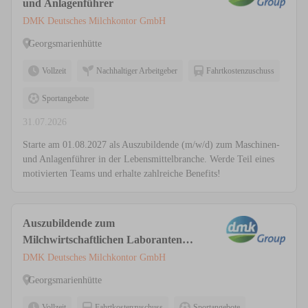
und Anlagenführer
DMK Deutsches Milchkontor GmbH
Georgsmarienhütte
Vollzeit
Nachhaltiger Arbeitgeber
Fahrtkostenzuschuss
Sportangebote
31.07.2026
Starte am 01.08.2027 als Auszubildende (m/w/d) zum Maschinen-
und Anlagenführer in der Lebensmittelbranche. Werde Teil eines
motivierten Teams und erhalte zahlreiche Benefits!
Auszubildende zum
Milchwirtschaftlichen Laboranten
(m/w/d)
DMK Deutsches Milchkontor GmbH
Georgsmarienhütte
Vollzeit
Fahrtkostenzuschuss
Sportangebote