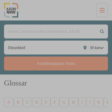
30
km
Ausbildungsplatz finden
Glossar
A
B
C
D
E
F
G
H
I
J
K
L