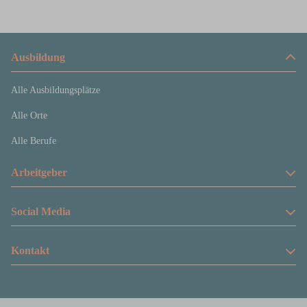
Ausbildung
Alle Ausbildungsplätze
Alle Orte
Alle Berufe
Arbeitgeber
Anzeige schalten
Social Media
Preise und Produkte
Facebook
Kontakt
Über uns
Instagram
Rheinische Post Verlagsgesellschaft mbH
Tiktok
Zülpicher Str. 10