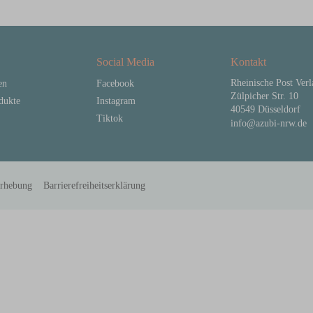
Social Media
Kontakt
Rheinische Post Ver
en
Facebook
Zülpicher Str. 10
dukte
Instagram
40549 Düsseldorf
Tiktok
info@azubi-nrw.de
erhebung
Barrierefreiheitserklärung