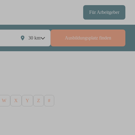
Für Arbeitgeber
30
km
Ausbildungsplatz finden
W
X
Y
Z
#