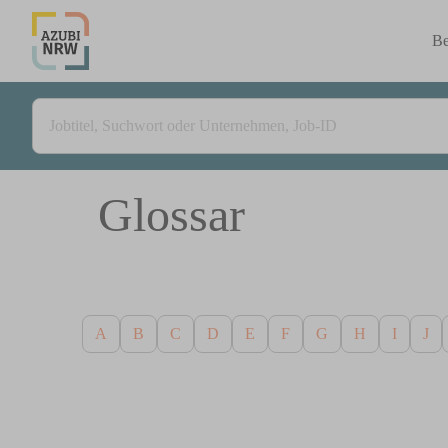
Be
Glossar
A
B
C
D
E
F
G
H
I
J