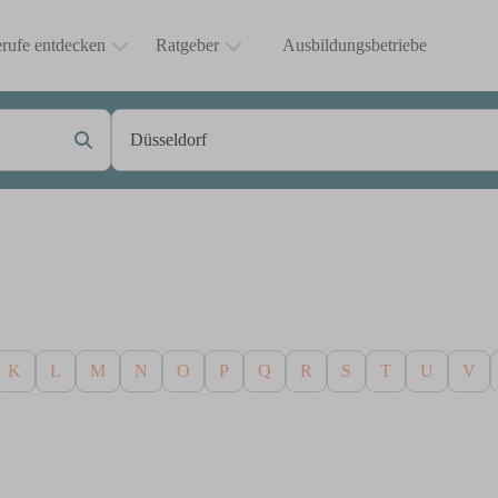
rufe entdecken
Ratgeber
Ausbildungsbetriebe
K
L
M
N
O
P
Q
R
S
T
U
V