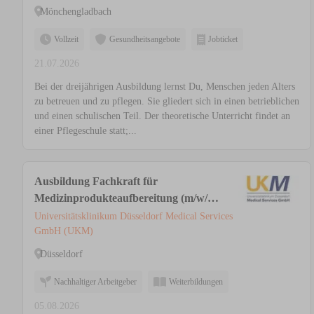
Mönchengladbach
Vollzeit
Gesundheitsangebote
Jobticket
21.07.2026
Bei der dreijährigen Ausbildung lernst Du, Menschen jeden Alters
zu betreuen und zu pflegen. Sie gliedert sich in einen betrieblichen
und einen schulischen Teil. Der theoretische Unterricht findet an
einer Pflegeschule statt;...
Ausbildung Fachkraft für
Medizinprodukteaufbereitung (m/w/d)
in der AEMP / ZSVA
Universitätsklinikum Düsseldorf Medical Services
GmbH (UKM)
Düsseldorf
Nachhaltiger Arbeitgeber
Weiterbildungen
05.08.2026