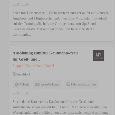
26.07.2026
Sales mit Leidenschaft - Du begeisterst und verkaufst aktiv unsere
Angebote und MitgliedschaftenUnterstütze Mitglieder individuell
auf der TrainingsflächeLeite Gruppenkurse mit Spaß und
EnergieGestalte Marketingaktionen und baue eine starke
Communit...
Ausbildung zum/zur Kaufmann/-frau
für Groß- und
Außenhandelsmanagement (m/w/d)
Stappert Deutschland GmbH
Schwerpunkt Großhandel
Düsseldorf
Vollzeit
Weiterbildungen
Fahrtkostenzuschuss
26.07.2026
Starte deine Karriere als Kaufmann/-frau für Groß- und
Außenhandelsmanagement bei STAPPERT! Lerne alles über den
Warenhandel und profitiere von einer ausgezeichneten Ausbildung.