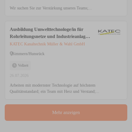
Wir suchen Sie zur Verstärkung unseres Teams;...
Ausbildung Umwelttechnologe/in für
Rohrleitungsnetze und Industrieanlagen
(m/w/d)
KATEC Kanaltechnik Müller & Wahl GmbH
Simmern/Hunsrück
Vollzeit
26.07.2026
Arbeiten mit modernster Technologie auf höchstem
Qualitätsstandard; ein Team mit Herz und Verstand;...
Mehr anzeigen