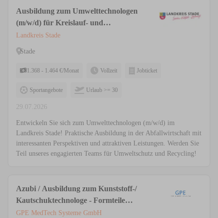
Ausbildung zum Umwelttechnologen
(m/w/d) für Kreislauf- und
Abfallwirtschaft
Landkreis Stade
Stade
1.368 - 1.464 €/Monat
Vollzeit
Jobticket
Sportangebote
Urlaub >= 30
29.07.2026
Entwickeln Sie sich zum Umwelttechnologen (m/w/d) im
Landkreis Stade! Praktische Ausbildung in der Abfallwirtschaft mit
interessanten Perspektiven und attraktiven Leistungen. Werden Sie
Teil unseres engagierten Teams für Umweltschutz und Recycling!
Azubi / Ausbildung zum Kunststoff-/
Kautschuktechnologe - Formteile
(m/w/d)
GPE MedTech Systeme GmbH