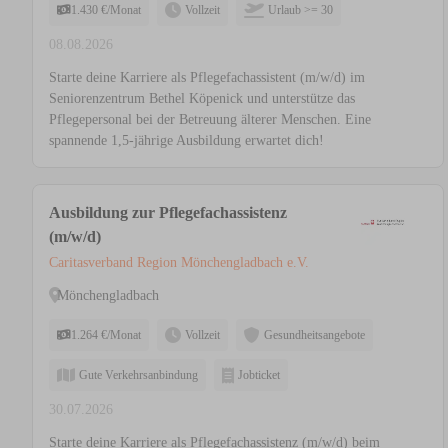
1.430 €/Monat
Vollzeit
Urlaub >= 30
08.08.2026
Starte deine Karriere als Pflegefachassistent (m/w/d) im
Seniorenzentrum Bethel Köpenick und unterstütze das
Pflegepersonal bei der Betreuung älterer Menschen. Eine
spannende 1,5-jährige Ausbildung erwartet dich!
Ausbildung zur Pflegefachassistenz
(m/w/d)
Caritasverband Region Mönchengladbach e.V.
Mönchengladbach
1.264 €/Monat
Vollzeit
Gesundheitsangebote
Gute Verkehrsanbindung
Jobticket
30.07.2026
Starte deine Karriere als Pflegefachassistenz (m/w/d) beim