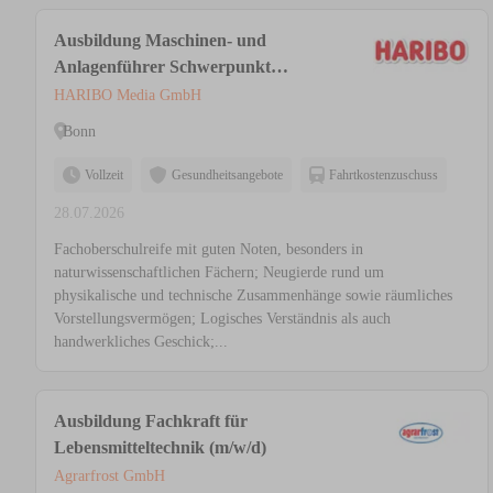
Ausbildung Maschinen- und
Anlagenführer Schwerpunkt
Lebensmitteltechnik (m/w/d)
HARIBO Media GmbH
Bonn
Vollzeit
Gesundheitsangebote
Fahrtkostenzuschuss
28.07.2026
Fachoberschulreife mit guten Noten, besonders in
naturwissenschaftlichen Fächern; Neugierde rund um
physikalische und technische Zusammenhänge sowie räumliches
Vorstellungsvermögen; Logisches Verständnis als auch
handwerkliches Geschick;...
Ausbildung Fachkraft für
Lebensmitteltechnik (m/w/d)
Agrarfrost GmbH