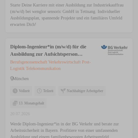
Starte Deine Karriere mit einer Ausbildung zur Industriekauffrau
(m/w/d) bei wenglor sensoric GmbH in Tettnang. Individueller
Ausbildungsplan, spannende Projekte und ein familiäres Umfeld
erwarten Dich!
Diplom-Ingenieur*in (m/w/d) für die
Ausbildung zur Aufsichtsperson
(m/w/d)
Berufsgenossenschaft Verkehrswirtschaft Post-
Logistik Telekommunikation
München
Vollzeit
Teilzeit
Nachhaltiger Arbeitgeber
13. Monatsgehalt
20.07.2026
Werde Diplom-Ingenieur*in in der BG Verkehr und berate zur
Arbeitssicherheit in Bayern. Profitiere von einer umfassenden
Ausbildung und einem familienbewussten Arbeitsumfeld.