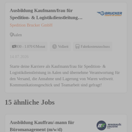
Ausbildung Kaufmann/frau für
Spedition- & Logistikdienstleitung
(m/w/d) 2027
Spedition Brucker GmbH
Aalen
930 - 1.070 €/Monat
Vollzeit
Fahrtkostenzuschuss
14.07.2026
Starte deine Karriere als Kaufmann/frau für Spedition- &
Logistikdienstleistung in Aalen und übernehme Verantwortung für
den Versand, die Annahme und Lagerung von Waren weltweit.
Kommunikationsgeschick und Teamarbeit sind gefragt!
15 ähnliche Jobs
Ausbildung Kauffrau/-mann für
Büromanagement (m/w/d)