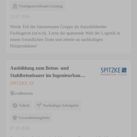
Vermögenswirksame Leistung
22.07.2026
Werde Teil der häussermann Gruppe als Auszubildender
Fachlagerist (m/w/d). Lerne die spannende Welt der Logistik in
einem freundlichen Team und arbeite an nachhaltigen
Holzprodukten!
Ausbildung zum Beton- und
Stahlbetonbauer im Ingenieurbau
(m/w/d)
SPITZKE SE
Großbeeren
Vollzeit
Nachhaltiger Arbeitgeber
Gesundheitsangebote
07.08.2026