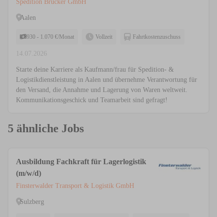
(m/w/d) 2027
Spedition Brucker GmbH
Aalen
930 - 1.070 €/Monat
Vollzeit
Fahrtkostenzuschuss
14.07.2026
Starte deine Karriere als Kaufmann/frau für Spedition- &
Logistikdienstleistung in Aalen und übernehme Verantwortung für
den Versand, die Annahme und Lagerung von Waren weltweit.
Kommunikationsgeschick und Teamarbeit sind gefragt!
5 ähnliche Jobs
Ausbildung Fachkraft für Lagerlogistik
(m/w/d)
Finsterwalder Transport & Logistik GmbH
Sulzberg