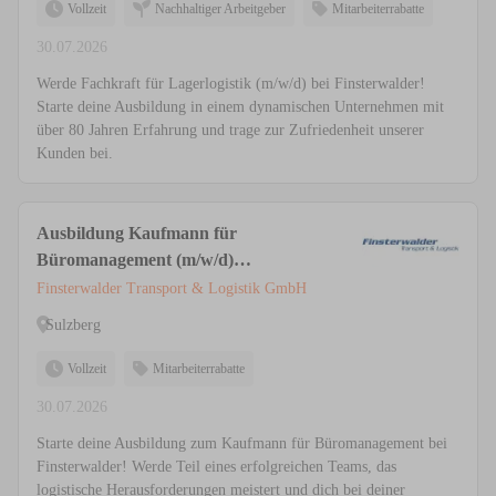
Vollzeit
Nachhaltiger Arbeitgeber
Mitarbeiterrabatte
30.07.2026
Werde Fachkraft für Lagerlogistik (m/w/d) bei Finsterwalder!
Starte deine Ausbildung in einem dynamischen Unternehmen mit
über 80 Jahren Erfahrung und trage zur Zufriedenheit unserer
Kunden bei.
Ausbildung Kaufmann für
Büromanagement (m/w/d)
Administration
Finsterwalder Transport & Logistik GmbH
Sulzberg
Vollzeit
Mitarbeiterrabatte
30.07.2026
Starte deine Ausbildung zum Kaufmann für Büromanagement bei
Finsterwalder! Werde Teil eines erfolgreichen Teams, das
logistische Herausforderungen meistert und dich bei deiner