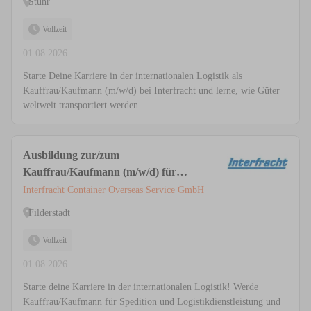
Stuhr
Vollzeit
01.08.2026
Starte Deine Karriere in der internationalen Logistik als
Kauffrau/Kaufmann (m/w/d) bei Interfracht und lerne, wie Güter
weltweit transportiert werden.
Ausbildung zur/zum
Kauffrau/Kaufmann (m/w/d) für
Spedition und Logistikdienstleistung
Interfracht Container Overseas Service GmbH
Filderstadt
Vollzeit
01.08.2026
Starte deine Karriere in der internationalen Logistik! Werde
Kauffrau/Kaufmann für Spedition und Logistikdienstleistung und