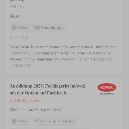
EHL AG
Kruft
Vollzeit
Weiterbildungen
17.07.2026
Starte Deine Karriere mit einer praxisorientierten Ausbildung zur
Fachkraft für Lagerlogistik (m/w/d) und lerne alle Aspekte der
Warenannahme, -lagerung und -versand in einem erfolgreichen
Unternehmen.
Ausbildung 2027: Fachlagerist (m/w/d)
mit der Option auf Fachkraft
Lagerlogistik (m/w/d)
NEOPERL GmbH
Müllheim im Markgräflerland
Vollzeit
Nachhaltiger Arbeitgeber