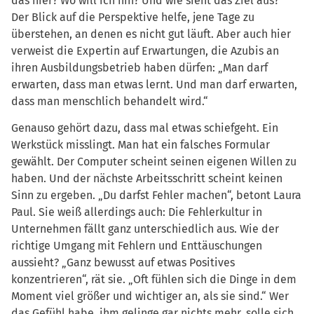
das hier? Wo will ich hin? Und wie sieht das Ziel aus?“
Der Blick auf die Perspektive helfe, jene Tage zu
überstehen, an denen es nicht gut läuft. Aber auch hier
verweist die Expertin auf Erwartungen, die Azubis an
ihren Ausbildungsbetrieb haben dürfen: „Man darf
erwarten, dass man etwas lernt. Und man darf erwarten,
dass man menschlich behandelt wird.“
Genauso gehört dazu, dass mal etwas schiefgeht. Ein
Werkstück misslingt. Man hat ein falsches Formular
gewählt. Der Computer scheint seinen eigenen Willen zu
haben. Und der nächste Arbeitsschritt scheint keinen
Sinn zu ergeben. „Du darfst Fehler machen“, betont Laura
Paul. Sie weiß allerdings auch: Die Fehlerkultur in
Unternehmen fällt ganz unterschiedlich aus. Wie der
richtige Umgang mit Fehlern und Enttäuschungen
aussieht? „Ganz bewusst auf etwas Positives
konzentrieren“, rät sie. „Oft fühlen sich die Dinge in dem
Moment viel größer und wichtiger an, als sie sind.“ Wer
das Gefühl habe, ihm gelinge gar nichts mehr, solle sich