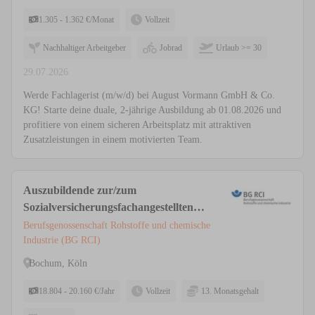
1.305 - 1.362 €/Monat
Vollzeit
Nachhaltiger Arbeitgeber
Jobrad
Urlaub >= 30
29.07.2026
Werde Fachlagerist (m/w/d) bei August Vormann GmbH & Co.
KG! Starte deine duale, 2-jährige Ausbildung ab 01.08.2026 und
profitiere von einem sicheren Arbeitsplatz mit attraktiven
Zusatzleistungen in einem motivierten Team.
Auszubildende zur/zum
Sozialversicherungsfachangestellten
(m/w/d) Köln, Bochum
Berufsgenossenschaft Rohstoffe und chemische
Industrie (BG RCI)
Bochum, Köln
18.804 - 20.160 €/Jahr
Vollzeit
13. Monatsgehalt