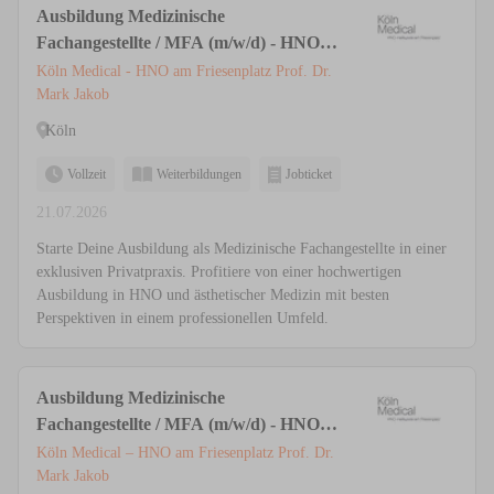
Ausbildung Medizinische
Fachangestellte / MFA (m/w/d) - HNO &
Ästhetische Medizin | Privatpraxis Köln
Köln Medical - HNO am Friesenplatz Prof. Dr.
Mark Jakob
Köln
Vollzeit
Weiterbildungen
Jobticket
21.07.2026
Starte Deine Ausbildung als Medizinische Fachangestellte in einer
exklusiven Privatpraxis. Profitiere von einer hochwertigen
Ausbildung in HNO und ästhetischer Medizin mit besten
Perspektiven in einem professionellen Umfeld.
Ausbildung Medizinische
Fachangestellte / MFA (m/w/d) - HNO &
Ästhetische Medizin | Privatpraxis Köln
Köln Medical – HNO am Friesenplatz Prof. Dr.
Mark Jakob