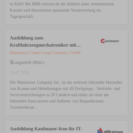
in Köln! Bei BBH erlernst du die Abläufe einer renommierten
Kanzlei und übernimmst spannende Verantwortung im
Tagesgeschäft.
Ausbildung zum
Kraftfahrzeugmechatroniker mit
Schwerpunkt Nutzfahrzeugtechnik
Manitowoc Crane Group Germany GmbH
(m/w/d)
Langenfeld (Rhld.)
25.07.2026
Die Manitowoc Company Inc. ist ein weltweit führender Hersteller
von Kranen und Hebelösungen mit 49 Fertigungs-, Vertriebs- und
Serviceeinrichtungen in 20 Ländern und dabei als einer der
führenden Innovatoren und Anbieter von Raupenkranen,
Turmdrehkran...
Ausbildung Kaufmann/-frau für IT-