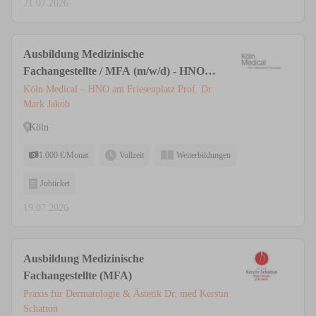
21.07.2026
Ausbildung Medizinische
Fachangestellte / MFA (m/w/d) - HNO &
Ästhetische Medizin | Privatpraxis Köln
Köln Medical – HNO am Friesenplatz Prof. Dr.
Mark Jakob
Köln
1.000 €/Monat
Vollzeit
Weiterbildungen
Jobticket
19.07.2026
Ausbildung Medizinische
Fachangestellte (MFA)
Praxis für Dermatologie & Ästetik Dr. med Kerstin
Schatton