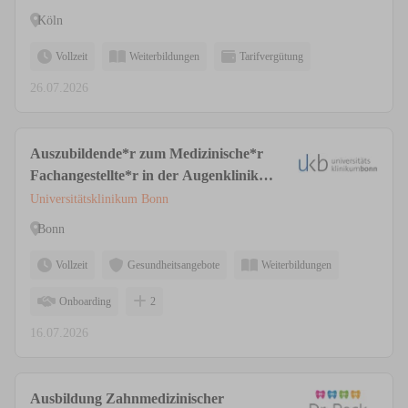
Köln
Vollzeit
Weiterbildungen
Tarifvergütung
26.07.2026
Auszubildende*r zum Medizinische*r
Fachangestellte*r in der Augenklinik
(m/w/d)
Universitätsklinikum Bonn
Bonn
Vollzeit
Gesundheitsangebote
Weiterbildungen
Onboarding
2
16.07.2026
Ausbildung Zahnmedizinischer