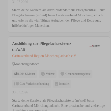
31.07.2026
Starte deine Karriere als Auszubildende/r zur Pflegefachfrau / zum
Pflegefachmann (m/w/d) beim Caritasverband Mönchengladbach
und erlerne die vielfältigen Aufgaben der Pflege und Betreuung
hilfsbedürftiger Menschen.
Ausbildung zur Pflegefachassistenz
(m/w/d)
Caritasverband Region Mönchengladbach e.V.
Mönchengladbach
1.264 €/Monat
Vollzeit
Gesundheitsangebote
Gute Verkehrsanbindung
Jobticket
30.07.2026
Starte deine Karriere als Pflegefachassistenz (m/w/d) beim
Caritasverband Mönchengladbach. Eine praxisnahe und vielseitige
Ausbildung erwartet dich!