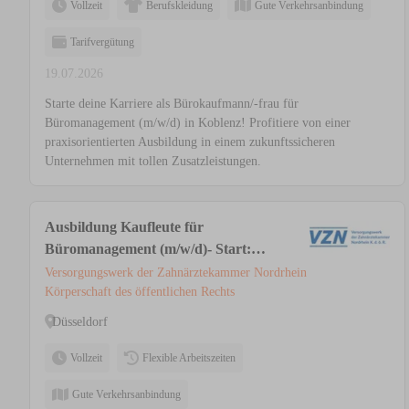
Vollzeit
Berufskleidung
Gute Verkehrsanbindung
Tarifvergütung
19.07.2026
Starte deine Karriere als Bürokaufmann/-frau für
Büromanagement (m/w/d) in Koblenz! Profitiere von einer
praxisorientierten Ausbildung in einem zukunftssicheren
Unternehmen mit tollen Zusatzleistungen.
Ausbildung Kaufleute für
Büromanagement (m/w/d)- Start:
01.08.2027
Versorgungswerk der Zahnärztekammer Nordrhein
Körperschaft des öffentlichen Rechts
Düsseldorf
Vollzeit
Flexible Arbeitszeiten
Gute Verkehrsanbindung