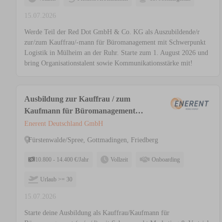
15.07.2026
Werde Teil der Red Dot GmbH & Co. KG als Auszubildende/r
zur/zum Kauffrau/-mann für Büromanagement mit Schwerpunkt
Logistik in Mülheim an der Ruhr. Starte zum 1. August 2026 und
bring Organisationstalent sowie Kommunikationsstärke mit!
Ausbildung zur Kauffrau / zum
Kaufmann für Büromanagement
(m/w/d) - Schwerpunkt Marketing &
Enerent Deutschland GmbH
Vertrieb - Ausbildungsbeginn
Fürstenwalde/Spree, Gottmadingen, Friedberg
01.09.2026
10.800 - 14.400 €/Jahr
Vollzeit
Onboarding
Urlaub >= 30
15.07.2026
Starte deine Ausbildung als Kauffrau/Kaufmann für