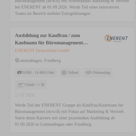
Büromanagement (m/w/d) mit Schwerpunkt Marketing & Vertrieb
bei ENERENT ab 01.09.2026. Werde Teil eines innovativen
Teams im Bereich mobiler Energielösungen.
Ausbildung zur Kauffrau / zum
Kaufmann für Büromanagement
(m/w/d) - Schwerpunkt Marketing &
ENERENT Deutschland GmbH
Vertrieb - Ausbildungsbeginn
Gottmadingen, Friedberg
01.09.2026
10.800 - 14.400 €/Jahr
Vollzeit
Onboarding
Urlaub >= 30
15.07.2026
Werde Teil der ENERENT Gruppe als Kauffrau/Kaufmann für
Büromanagement (m/w/d) mit Fokus auf Marketing & Vertrieb.
Starte deine Karriere mit einer praxisnahen Ausbildung ab
01.09.2026 in Gottmadingen oder Friedberg.