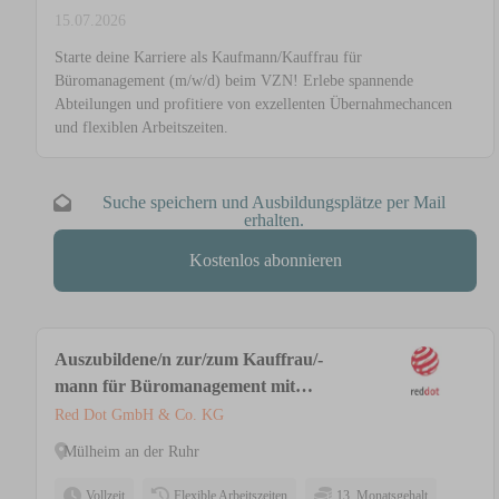
15.07.2026
Starte deine Karriere als Kaufmann/Kauffrau für
Büromanagement (m/w/d) beim VZN! Erlebe spannende
Abteilungen und profitiere von exzellenten Übernahmechancen
und flexiblen Arbeitszeiten.
Suche speichern und Ausbildungsplätze per Mail
erhalten.
Kostenlos abonnieren
Auszubildene/n zur/zum Kauffrau/-
mann für Büromanagement mit
Schwerpunkt Logistik
Red Dot GmbH & Co. KG
Mülheim an der Ruhr
Vollzeit
Flexible Arbeitszeiten
13. Monatsgehalt