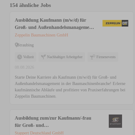
154 ähnliche Jobs
Ausbildung Kaufmann (m/w/d) für
Groß- und Außenhandelsmanagement,
Fachrichtung Großhandel
Zeppelin Baumaschinen GmbH
Straubing
Vollzeit
Nachhaltiger Arbeitgeber
Firmenevents
08.08.2026
Starte Deine Karriere als Kaufmann (m/w/d) für Groß- und
Außenhandelsmanagement in der Baumaschinenbranche! Erlerne
kaufmännische Abläufe und profitiere von Praxiserfahrungen bei
Zeppelin Baumaschinen.
Ausbildung zum/zur Kaufmann/-frau
für Groß- und
Außenhandelsmanagement (m/w/d)
Stappert Deutschland GmbH