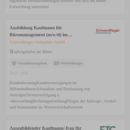
logistische Herausforderungen meistert und dich bei deiner
Entwicklung unterstützt.
Ausbildung Kaufmann für
Büromanagement (m/w/d) im
Sanitätshaus
Schwerdtfeger Orthopädie GmbH
Ludwigshafen am Rhein
Gesundheitsangebote
Weiterbildungen
28.07.2026
KundenberatungKundenversorgungen im
HilfsmittelbereichAnnahme und Bearbeitung von
AufträgenTerminverfolgung u.
-überwachungRechnungserstellungPflegen der Auftrags-, Artikel-
und Stammdaten im Warenwirtschaftssystem
Auszubildender Kaufmann/-frau für