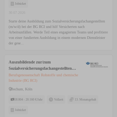
Jobticket
30.07.2026
Starte deine Ausbildung zum Sozialversicherungsfachangestellten
(m/w/d) bei der BG RCI und hilf Versicherten nach
Arbeitsunfällen. Werde Teil eines engagierten Teams und profitiere
von einer fundierten Ausbildung in einem modernen Dienstleister
der gese...
Auszubildende zur/zum
Sozialversicherungsfachangestellten
(m/w/d) Köln, Bochum
Berufsgenossenschaft Rohstoffe und chemische
Industrie (BG RCI)
Bochum, Köln
18.804 - 20.160 €/Jahr
Vollzeit
13. Monatsgehalt
Jobticket