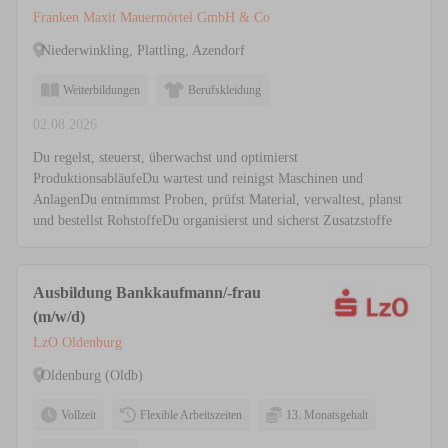
Franken Maxit Mauermörtel GmbH & Co
Niederwinkling, Plattling, Azendorf
Weiterbildungen
Berufskleidung
02.08.2026
Du regelst, steuerst, überwachst und optimierst
ProduktionsabläufeDu wartest und reinigst Maschinen und
AnlagenDu entnimmst Proben, prüfst Material, verwaltest, planst
und bestellst RohstoffeDu organisierst und sicherst Zusatzstoffe
Ausbildung Bankkaufmann/-frau
(m/w/d)
LzO Oldenburg
Oldenburg (Oldb)
Vollzeit
Flexible Arbeitszeiten
13. Monatsgehalt