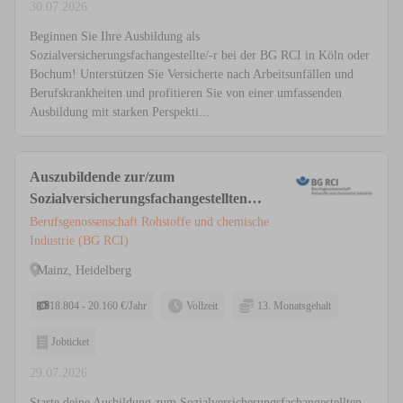
30.07.2026
Beginnen Sie Ihre Ausbildung als
Sozialversicherungsfachangestellte/-r bei der BG RCI in Köln oder
Bochum! Unterstützen Sie Versicherte nach Arbeitsunfällen und
Berufskrankheiten und profitieren Sie von einer umfassenden
Ausbildung mit starken Perspekti...
Auszubildende zur/zum
Sozialversicherungsfachangestellten
(m/w/d) Heidelberg, Mainz
Berufsgenossenschaft Rohstoffe und chemische
Industrie (BG RCI)
Mainz, Heidelberg
18.804 - 20.160 €/Jahr
Vollzeit
13. Monatsgehalt
Jobticket
29.07.2026
Starte deine Ausbildung zum Sozialversicherungsfachangestellten