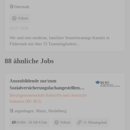
Filderstadt
Vollzeit
24.07.2026
Wir sind eine moderne, familiäre Steuerberatungs-Kanzlei in
Filderstadt mit über 55 Teammitgliedern;...
88 ähnliche Jobs
Auszubildende zur/zum
Sozialversicherungsfachangestellten
(m/w/d) Heidelberg, Langenhagen,
Berufsgenossenschaft Rohstoffe und chemische
Mainz
Industrie (BG RCI)
Langenhagen, Mainz, Heidelberg
18.804 - 20.160 €/Jahr
Vollzeit
13. Monatsgehalt