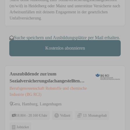
(m/w/d) in Heidelberg oder Mainz und unterstütze Versicherte nach
Arbeitsunfällen mit deinem Engagement in der gesetzlichen
Unfallversicherung.
Suche speichern und Ausbildungsplätze per Mail erhalten.
Kostenlos abonnieren
Auszubildende zur/zum
Sozialversicherungsfachangestellten
(m/w/d) Langenhagen, Hamburg, Gera
Berufsgenossenschaft Rohstoffe und chemische
Industrie (BG RCI)
Gera, Hamburg, Langenhagen
18.804 - 20.160 €/Jahr
Vollzeit
13. Monatsgehalt
Jobticket