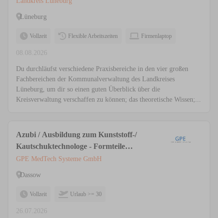
Landkreis Lüneburg
Lüneburg
Vollzeit
Flexible Arbeitszeiten
Firmenlaptop
08.08.2026
Du durchläufst verschiedene Praxisbereiche in den vier großen
Fachbereichen der Kommunalverwaltung des Landkreises
Lüneburg, um dir so einen guten Überblick über die
Kreisverwaltung verschaffen zu können; das theoretische Wissen;...
Azubi / Ausbildung zum Kunststoff-/
Kautschuktechnologe - Formteile
(m/w/d)
GPE MedTech Systeme GmbH
Dassow
Vollzeit
Urlaub >= 30
26.07.2026