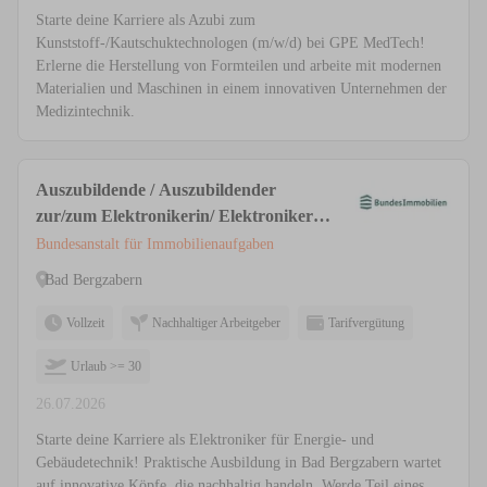
Starte deine Karriere als Azubi zum
Kunststoff-/Kautschuktechnologen (m/w/d) bei GPE MedTech!
Erlerne die Herstellung von Formteilen und arbeite mit modernen
Materialien und Maschinen in einem innovativen Unternehmen der
Medizintechnik.
Auszubildende / Auszubildender
zur/zum Elektronikerin/ Elektroniker
Fachrichtung für Energie- und
Bundesanstalt für Immobilienaufgaben
Gebäudetechnik 2026 (w/m/d)
Bad Bergzabern
Vollzeit
Nachhaltiger Arbeitgeber
Tarifvergütung
Urlaub >= 30
26.07.2026
Starte deine Karriere als Elektroniker für Energie- und
Gebäudetechnik! Praktische Ausbildung in Bad Bergzabern wartet
auf innovative Köpfe, die nachhaltig handeln. Werde Teil eines