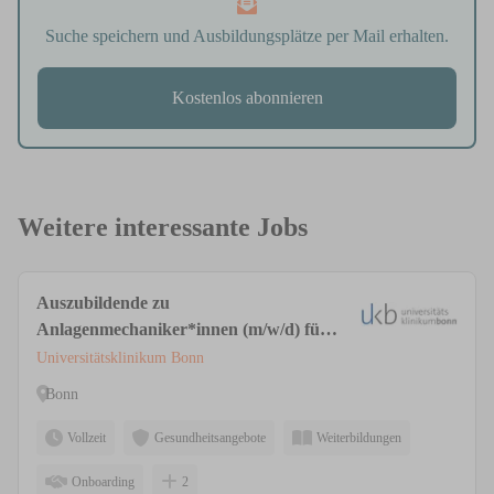
Suche speichern und Ausbildungsplätze per Mail erhalten.
Kostenlos abonnieren
Weitere interessante Jobs
Auszubildende zu
Anlagenmechaniker*innen (m/w/d) für
Sanitär-, Heizungs- und Klimatechnik
Universitätsklinikum Bonn
Bonn
Vollzeit
Gesundheitsangebote
Weiterbildungen
Onboarding
2