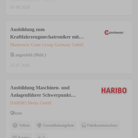
01.08.2026
Ausbildung zum
Kraftfahrzeugmechatroniker mit
Schwerpunkt Nutzfahrzeugtechnik
Manitowoc Crane Group Germany GmbH
(m/w/d)
Langenfeld (Rhld.)
25.07.2026
Ausbildung Maschinen- und
Anlagenführer Schwerpunkt
Lebensmitteltechnik (m/w/d)
HARIBO Media GmbH
Bonn
Vollzeit
Gesundheitsangebote
Fahrtkostenzuschuss
Kantine
5