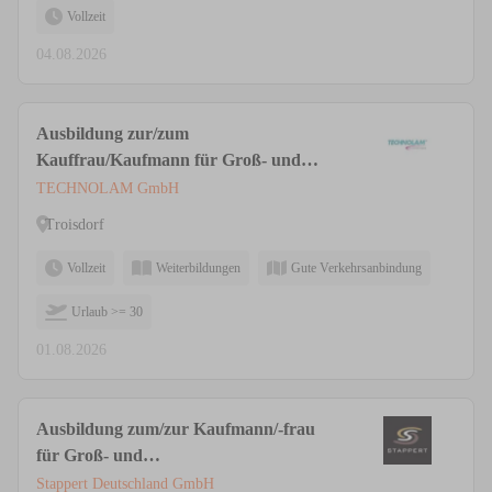
Vollzeit
04.08.2026
Ausbildung zur/zum
Kauffrau/Kaufmann für Groß- und
Außenhandelsmanagement (m/w/d)
TECHNOLAM GmbH
Troisdorf
Vollzeit
Weiterbildungen
Gute Verkehrsanbindung
Urlaub >= 30
01.08.2026
Ausbildung zum/zur Kaufmann/-frau
für Groß- und
Außenhandelsmanagement (m/w/d)
Stappert Deutschland GmbH