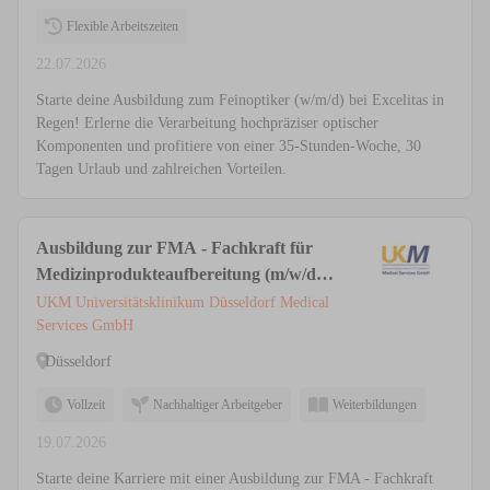
Flexible Arbeitszeiten
22.07.2026
Starte deine Ausbildung zum Feinoptiker (w/m/d) bei Excelitas in
Regen! Erlerne die Verarbeitung hochpräziser optischer
Komponenten und profitiere von einer 35-Stunden-Woche, 30
Tagen Urlaub und zahlreichen Vorteilen.
Ausbildung zur FMA - Fachkraft für
Medizinprodukteaufbereitung (m/w/d)
in der AEMP / ZSVA
UKM Universitätsklinikum Düsseldorf Medical
Services GmbH
Düsseldorf
Vollzeit
Nachhaltiger Arbeitgeber
Weiterbildungen
19.07.2026
Starte deine Karriere mit einer Ausbildung zur FMA - Fachkraft