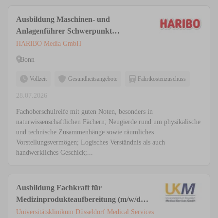
Ausbildung Maschinen- und
Anlagenführer Schwerpunkt
Lebensmitteltechnik (m/w/d)
HARIBO Media GmbH
Bonn
Vollzeit
Gesundheitsangebote
Fahrtkostenzuschuss
28.07.2026
Fachoberschulreife mit guten Noten, besonders in
naturwissenschaftlichen Fächern; Neugierde rund um physikalische
und technische Zusammenhänge sowie räumliches
Vorstellungsvermögen; Logisches Verständnis als auch
handwerkliches Geschick;...
Ausbildung Fachkraft für
Medizinprodukteaufbereitung (m/w/d)
in der AEMP / ZSVA
Universitätsklinikum Düsseldorf Medical Services