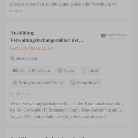
praxisorientierten Ausbildung und gestalte die Verwaltung von
morgen!
Ausbildung
Verwaltungsfachangestellte/r der
Fachrichtung Kommunalverwaltung
Gemeinde Hiddenhausen
(m/w/d) Vollzeit / Teilzeit
Hiddenhausen
1.368 - 1.464 €/Monat
Vollzeit
Teilzeit
Vermögenswirksame Leistung
Weihnachtsgeld
06.08.2026
Werde Verwaltungsfachangestellte/r in der Kommunalverwaltung
bei der Gemeinde Hiddenhausen! Starte deine Ausbildung am 01.
August 2027 und gestalte die Bürgerberatung aktiv mit.