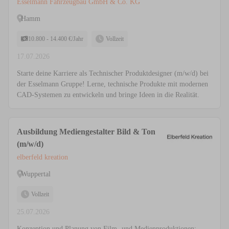
Maschinen- und Anlagenkonstruktion
Esselmann Fahrzeugbau GmbH & Co. KG
Hamm
10.800 - 14.400 €/Jahr
Vollzeit
17.07.2026
Starte deine Karriere als Technischer Produktdesigner (m/w/d) bei
der Esselmann Gruppe! Lerne, technische Produkte mit modernen
CAD-Systemen zu entwickeln und bringe Ideen in die Realität.
Ausbildung Mediengestalter Bild & Ton
(m/w/d)
elberfeld kreation
Wuppertal
Vollzeit
25.07.2026
Konzeption und Planung von Film- und Medienproduktionen;