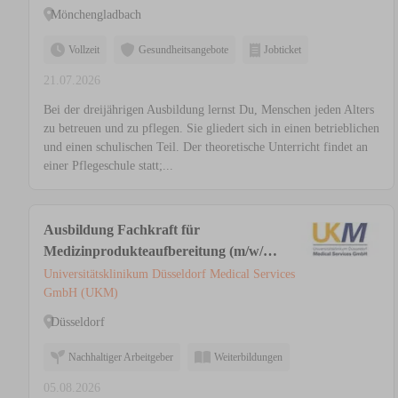
Mönchengladbach
Vollzeit
Gesundheitsangebote
Jobticket
21.07.2026
Bei der dreijährigen Ausbildung lernst Du, Menschen jeden Alters
zu betreuen und zu pflegen. Sie gliedert sich in einen betrieblichen
und einen schulischen Teil. Der theoretische Unterricht findet an
einer Pflegeschule statt;...
Ausbildung Fachkraft für
Medizinprodukteaufbereitung (m/w/d)
in der AEMP / ZSVA
Universitätsklinikum Düsseldorf Medical Services
GmbH (UKM)
Düsseldorf
Nachhaltiger Arbeitgeber
Weiterbildungen
05.08.2026