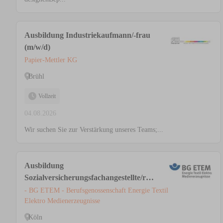
Ausbildung Industriekaufmann/-frau
(m/w/d)
Papier-Mettler KG
Brühl
Vollzeit
04.08.2026
Wir suchen Sie zur Verstärkung unseres Teams;...
Ausbildung
Sozialversicherungsfachangestellte/r
(m/w/d), Köln
- BG ETEM - Berufsgenossenschaft Energie Textil
Elektro Medienerzeugnisse
Köln