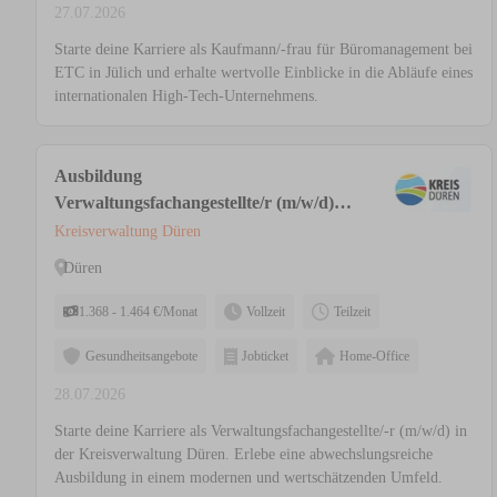
27.07.2026
Starte deine Karriere als Kaufmann/-frau für Büromanagement bei
ETC in Jülich und erhalte wertvolle Einblicke in die Abläufe eines
internationalen High-Tech-Unternehmens.
Ausbildung
Verwaltungsfachangestellte/r (m/w/d)
für die Kreisverwaltung
Kreisverwaltung Düren
Düren
1.368 - 1.464 €/Monat
Vollzeit
Teilzeit
Gesundheitsangebote
Jobticket
Home-Office
28.07.2026
Starte deine Karriere als Verwaltungsfachangestellte/-r (m/w/d) in
der Kreisverwaltung Düren. Erlebe eine abwechslungsreiche
Ausbildung in einem modernen und wertschätzenden Umfeld.