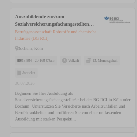
Auszubildende zur/zum
Sozialversicherungsfachangestellten
(m/w/d) Köln, Bochum
Berufsgenossenschaft Rohstoffe und chemische
Industrie (BG RCI)
Bochum, Köln
18.804 - 20.160 €/Jahr
Vollzeit
13. Monatsgehalt
Jobticket
30.07.2026
Beginnen Sie Ihre Ausbildung als
Sozialversicherungsfachangestellte/-r bei der BG RCI in Köln oder
Bochum! Unterstützen Sie Versicherte nach Arbeitsunfällen und
Berufskrankheiten und profitieren Sie von einer umfassenden
Ausbildung mit starken Perspekti...