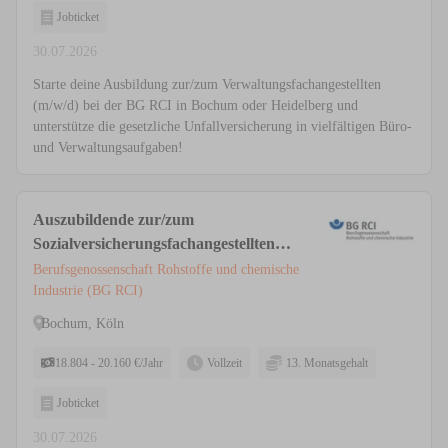
Jobticket
30.07.2026
Starte deine Ausbildung zur/zum Verwaltungsfachangestellten
(m/w/d) bei der BG RCI in Bochum oder Heidelberg und
unterstütze die gesetzliche Unfallversicherung in vielfältigen Büro-
und Verwaltungsaufgaben!
Auszubildende zur/zum
Sozialversicherungsfachangestellten
(m/w/d) Köln, Bochum
Berufsgenossenschaft Rohstoffe und chemische
Industrie (BG RCI)
Bochum, Köln
18.804 - 20.160 €/Jahr
Vollzeit
13. Monatsgehalt
Jobticket
30.07.2026