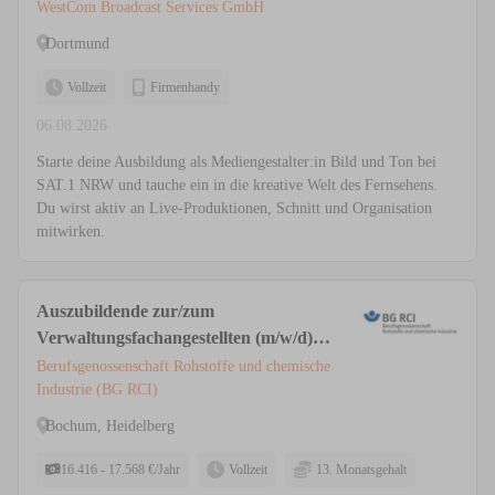
WestCom Broadcast Services GmbH
Dortmund
Vollzeit
Firmenhandy
06.08.2026
Starte deine Ausbildung als Mediengestalter:in Bild und Ton bei
SAT.1 NRW und tauche ein in die kreative Welt des Fernsehens.
Du wirst aktiv an Live-Produktionen, Schnitt und Organisation
mitwirken.
Auszubildende zur/zum
Verwaltungsfachangestellten (m/w/d)
Bochum, Heidelberg
Berufsgenossenschaft Rohstoffe und chemische
Industrie (BG RCI)
Bochum, Heidelberg
16.416 - 17.568 €/Jahr
Vollzeit
13. Monatsgehalt