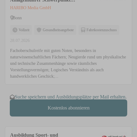
Lebensmitteltechnik (m/w/d)
HARIBO Media GmbH
Bonn
Vollzeit
Gesundheitsangebote
Fahrtkostenzuschuss
28.07.2026
Fachoberschulreife mit guten Noten, besonders in
naturwissenschaftlichen Fächern; Neugierde rund um physikalische
und technische Zusammenhänge sowie räumliches
Vorstellungsvermögen; Logisches Verständnis als auch
handwerkliches Geschick;...
Suche speichern und Ausbildungsplätze per Mail erhalten.
Kostenlos abonnieren
Ausbildung Sport- und