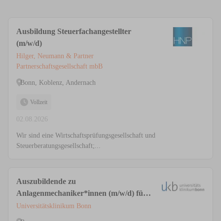
Ausbildung Steuerfachangestellter
(m/w/d)
Hilger, Neumann & Partner
Partnerschaftsgesellschaft mbB
Bonn, Koblenz, Andernach
Vollzeit
02.08.2026
Wir sind eine Wirtschaftsprüfungsgesellschaft und
Steuerberatungsgesellschaft;...
Auszubildende zu
Anlagenmechaniker*innen (m/w/d) für
Sanitär-, Heizungs- und Klimatechnik
Universitätsklinikum Bonn