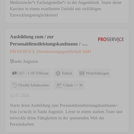
Medizinische*r Fachangestellte*r in der Augenklinik. Starte deine
Karriere in einem exzellenten Umfeld mit vielfältigen
Entwicklungsmöglichkeiten!
Ausbildung zum / zur
Personaldienstleistungskaufmann / -
frau (w/m/d) // Sankt Augustin
PROSERVICE Dienstleistungsgesellschaft mbH
Sankt Augustin
1.027 - 1.187 €/Monat
Vollzeit
Weiterbildungen
Flexible Arbeitszeiten
Urlaub >= 30
12.07.2026
Starte deine Ausbildung zum Personaldienstleistungskaufmann/-
frau (w/m/d) in Sankt Augustin. Lerne in einem starken Team und
entwickle deine Fähigkeiten in der spannenden Welt der
Personalarbeit.