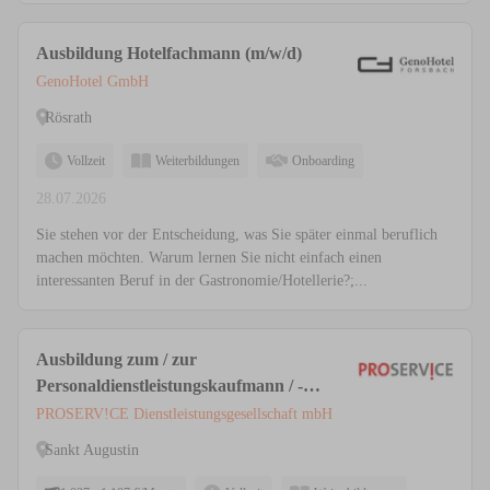
Ausbildung Hotelfachmann (m/w/d)
GenoHotel GmbH
Rösrath
Vollzeit
Weiterbildungen
Onboarding
28.07.2026
Sie stehen vor der Entscheidung, was Sie später einmal beruflich
machen möchten. Warum lernen Sie nicht einfach einen
interessanten Beruf in der Gastronomie/Hotellerie?;...
Ausbildung zum / zur
Personaldienstleistungskaufmann / -
frau (w/m/d) // Sankt Augustin
PROSERV!CE Dienstleistungsgesellschaft mbH
Sankt Augustin