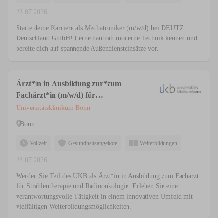
23.07.2026
Starte deine Karriere als Mechatroniker (m/w/d) bei DEUTZ
Deutschland GmbH! Lerne hautnah moderne Technik kennen und
bereite dich auf spannende Außendiensteinsätze vor.
Ärzt*in in Ausbildung zur*zum
Fachärzt*in (m/w/d) für
Strahlentherapie und Radioonkologie
Universitätsklinikum Bonn
Bonn
Vollzeit
Gesundheitsangebote
Weiterbildungen
23.07.2026
Werden Sie Teil des UKB als Ärzt*in in Ausbildung zum Facharzt
für Strahlentherapie und Radioonkologie. Erleben Sie eine
verantwortungsvolle Tätigkeit in einem innovativen Umfeld mit
vielfältigen Weiterbildungsmöglichkeiten.