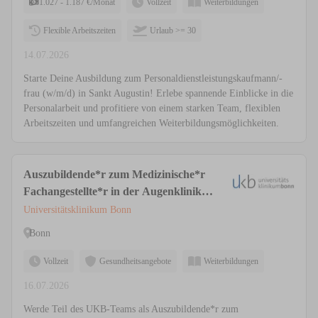
1.027 - 1.187 €/Monat
Vollzeit
Weiterbildungen
Flexible Arbeitszeiten
Urlaub >= 30
14.07.2026
Starte Deine Ausbildung zum Personaldienstleistungskaufmann/-
frau (w/m/d) in Sankt Augustin! Erlebe spannende Einblicke in die
Personalarbeit und profitiere von einem starken Team, flexiblen
Arbeitszeiten und umfangreichen Weiterbildungsmöglichkeiten.
Auszubildende*r zum Medizinische*r
Fachangestellte*r in der Augenklinik
(m/w/d)
Universitätsklinikum Bonn
Bonn
Vollzeit
Gesundheitsangebote
Weiterbildungen
16.07.2026
Werde Teil des UKB-Teams als Auszubildende*r zum