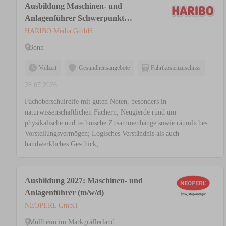
Ausbildung Maschinen- und
Anlagenführer Schwerpunkt
Lebensmitteltechnik (m/w/d)
HARIBO Media GmbH
Bonn
Vollzeit
Gesundheitsangebote
Fahrtkostenzuschuss
28.07.2026
Fachoberschulreife mit guten Noten, besonders in
naturwissenschaftlichen Fächern; Neugierde rund um
physikalische und technische Zusammenhänge sowie räumliches
Vorstellungsvermögen; Logisches Verständnis als auch
handwerkliches Geschick;...
Ausbildung 2027: Maschinen- und
Anlagenführer (m/w/d)
NEOPERL GmbH
Müllheim im Markgräflerland