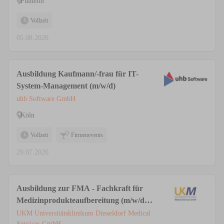
Pulheim
Vollzeit
05.08.2026
Ausbildung Kaufmann/-frau für IT-
System-Management (m/w/d)
uhb Software GmbH
Köln
Vollzeit
Firmenevents
29.07.2026
Ausbildung zur FMA - Fachkraft für
Medizinprodukteaufbereitung (m/w/d)
in der AEMP / ZSVA
UKM Universitätsklinikum Düsseldorf Medical
Services GmbH