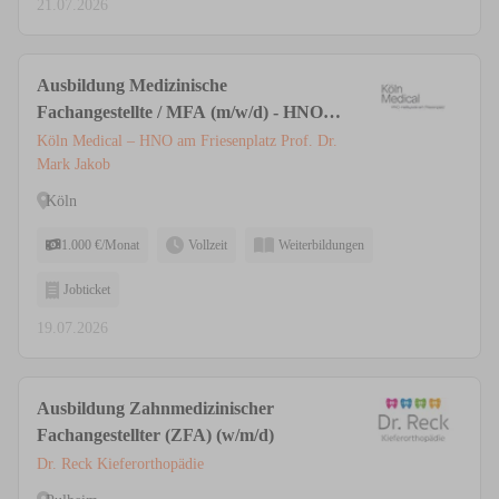
21.07.2026
Ausbildung Medizinische
Fachangestellte / MFA (m/w/d) - HNO &
Ästhetische Medizin | Privatpraxis Köln
Köln Medical – HNO am Friesenplatz Prof. Dr.
Mark Jakob
Köln
1.000 €/Monat
Vollzeit
Weiterbildungen
Jobticket
19.07.2026
Ausbildung Zahnmedizinischer
Fachangestellter (ZFA) (w/m/d)
Dr. Reck Kieferorthopädie