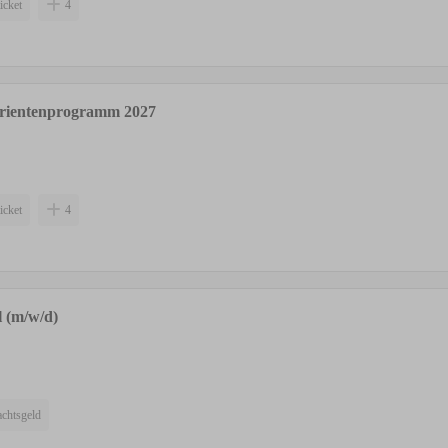
icket
4
urientenprogramm 2027
icket
4
 (m/w/d)
chtsgeld