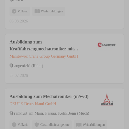
Vollzeit
Weiterbildungen
03.08.2026
Ausbildung zum
Kraftfahrzeugmechatroniker mit
Schwerpunkt Nutzfahrzeugtechnik
Manitowoc Crane Group Germany GmbH
(m/w/d)
Langenfeld (Rhld.)
25.07.2026
Ausbildung zum Mechatroniker (m/w/d)
DEUTZ Deutschland GmbH
Frankfurt am Main, Passau, Köln/Bonn (Much)
Vollzeit
Gesundheitsangebote
Weiterbildungen