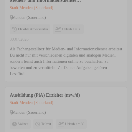
Medien- und Informationsdienste
(m/w/d)
Stadt Menden (Sauerland)
Menden (Sauerland)
Flexible Arbeitszeiten
Urlaub >= 30
30.07.2026
Als Fachangestellte:r für Medien- und Informationsdienste arbeitest
Du nicht nur mit verschiedenen digitalen und analogen Medien,
sondern lernst auch Informationen online zu beschaffen, zu
bewerten und zu vermitteln. Zu Deinen Aufgaben gehören
Leseförd...
Ausbildung (PiA) Erzieher (m/w/d)
Stadt Menden (Sauerland)
Menden (Sauerland)
Vollzeit
Teilzeit
Urlaub >= 30