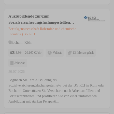
Auszubildende zur/zum
Sozialversicherungsfachangestellten
(m/w/d) Köln, Bochum
Berufsgenossenschaft Rohstoffe und chemische
Industrie (BG RCI)
Bochum, Köln
18.804 - 20.160 €/Jahr
Vollzeit
13. Monatsgehalt
Jobticket
30.07.2026
Beginnen Sie Ihre Ausbildung als
Sozialversicherungsfachangestellte/-r bei der BG RCI in Köln oder
Bochum! Unterstützen Sie Versicherte nach Arbeitsunfällen und
Berufskrankheiten und profitieren Sie von einer umfassenden
Ausbildung mit starken Perspekti...