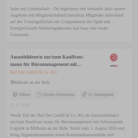
Sales mit Leidenschaft - Du begeisterst und verkaufst aktiv unsere
Angebote und MitgliedschaftenUnterstütze Mitglieder individuell
auf der TrainingsflächeLeite Gruppenkurse mit Spaß und
EnergieGestalte Marketingaktionen und baue eine starke
Communit...
Auszubildene/n zur/zum Kauffrau/-
mann für Büromanagement mit
Schwerpunkt Logistik
Red Dot GmbH & Co. KG
Mülheim an der Ruhr
Vollzeit
Flexible Arbeitszeiten
13. Monatsgehalt
15.07.2026
Werde Teil der Red Dot GmbH & Co. KG als Auszubildende/r
zur/zum Kauffrau/-mann für Büromanagement mit Schwerpunkt
Logistik in Mülheim an der Ruhr. Starte zum 1. August 2026 und
bring Organisationstalent sowie Kommunikationsstärke mit!