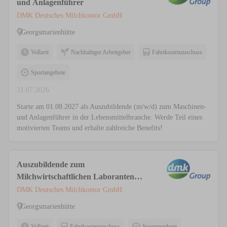
und Anlagenführer
DMK Deutsches Milchkontor GmbH
Georgsmarienhütte
Vollzeit
Nachhaltiger Arbeitgeber
Fahrtkostenzuschuss
Sportangebote
31.07.2026
Starte am 01.08.2027 als Auszubildende (m/w/d) zum Maschinen-
und Anlagenführer in der Lebensmittelbranche. Werde Teil eines
motivierten Teams und erhalte zahlreiche Benefits!
Auszubildende zum
Milchwirtschaftlichen Laboranten
(m/w/d)
DMK Deutsches Milchkontor GmbH
Georgsmarienhütte
Vollzeit
Fahrtkostenzuschuss
Sportangebote