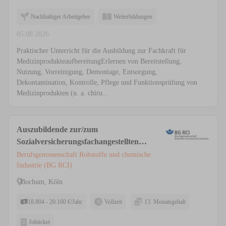
Nachhaltiger Arbeitgeber
Weiterbildungen
05.08.2026
Praktischer Unterricht für die Ausbildung zur Fachkraft für
MedizinprodukteaufbereitungErlernen von Bereitstellung,
Nutzung, Vorreinigung, Demontage, Entsorgung,
Dekontamination, Kontrolle, Pflege und Funktionsprüfung von
Medizinprodukten (u. a. chiru...
Auszubildende zur/zum
Sozialversicherungsfachangestellten
(m/w/d) Köln, Bochum
Berufsgenossenschaft Rohstoffe und chemische
Industrie (BG RCI)
Bochum, Köln
18.804 - 20.160 €/Jahr
Vollzeit
13. Monatsgehalt
Jobticket