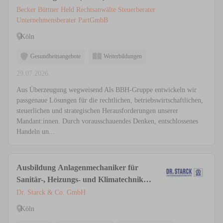
Becker Büttner Held Rechtsanwälte Steuerberater
Unternehmensberater PartGmbB
Köln
Gesundheitsangebote
Weiterbildungen
29.07.2026
Aus Überzeugung wegweisend Als BBH-Gruppe entwickeln wir
passgenaue Lösungen für die rechtlichen, betriebswirtschaftlichen,
steuerlichen und strategischen Herausforderungen unserer
Mandant:innen. Durch vorausschauendes Denken, entschlossenes
Handeln un...
Ausbildung Anlagenmechaniker für
Sanitär-, Heizungs- und Klimatechnik
(m/w/d)
Dr. Starck & Co. GmbH
Köln