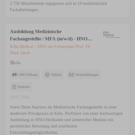
2.750 Mitarbeitende engagieren sich in 19 medizinischen
Fachabteilungen...
Ausbildung Medizinische
Fachangestellte / MFA (m/w/d) - HNO &
Ästhetische Medizin | Privatpraxis Köln
Köln Medical – HNO am Friesenplatz Prof. Dr.
Mark Jakob
Köln
1.000 €/Monat
Vollzeit
Weiterbildungen
Jobticket
19.07.2026
Starte Deine Karriere als Medizinische Fachangestellte in einer
modernen Privatpraxis in Köln. Profitiere von einer hochwertigen
Ausbildung in HNO-Heilkunde und ästhetischer Medizin mit
persönlicher Betreuung und exzellenten
Entwicklungsmöglichkeiten.