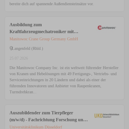
bereite dich auf spannende Außendiensteinsätze vor.
Ausbildung zum
Kraftfahrzeugmechatroniker mit
Schwerpunkt Nutzfahrzeugtechnik
Manitowoc Crane Group Germany GmbH
(m/w/d)
Langenfeld (Rhld.)
25.07.2026
Die Manitowoc Company Inc. ist ein weltweit führender Hersteller
von Kranen und Hebelösungen mit 49 Fertigungs-, Vertriebs- und
Serviceeinrichtungen in 20 Ländern und dabei als einer der
führenden Innovatoren und Anbieter von Raupenkranen,
Turmdrehkran...
Auszubildender zum Tierpfleger
(m/w/d) - Fachrichtung Forschung und
Klinik
Universitätsklinikum Düsseldorf