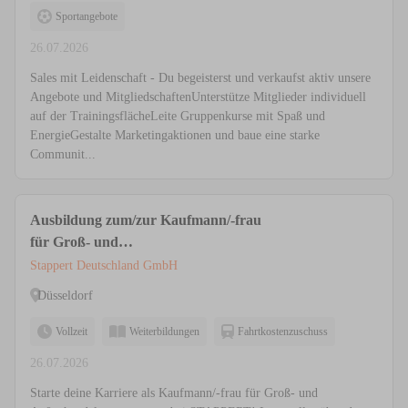
Sportangebote
26.07.2026
Sales mit Leidenschaft - Du begeisterst und verkaufst aktiv unsere
Angebote und MitgliedschaftenUnterstütze Mitglieder individuell
auf der TrainingsflächeLeite Gruppenkurse mit Spaß und
EnergieGestalte Marketingaktionen und baue eine starke
Communit...
Ausbildung zum/zur Kaufmann/-frau
für Groß- und
Außenhandelsmanagement (m/w/d)
Stappert Deutschland GmbH
Schwerpunkt Großhandel
Düsseldorf
Vollzeit
Weiterbildungen
Fahrtkostenzuschuss
26.07.2026
Starte deine Karriere als Kaufmann/-frau für Groß- und