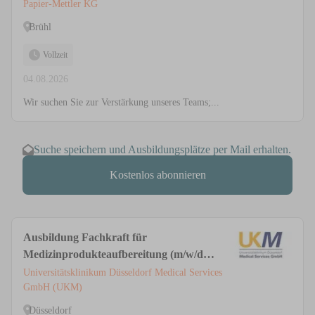
Papier-Mettler KG
Brühl
Vollzeit
04.08.2026
Wir suchen Sie zur Verstärkung unseres Teams;...
Suche speichern und Ausbildungsplätze per Mail erhalten.
Kostenlos abonnieren
Ausbildung Fachkraft für
Medizinprodukteaufbereitung (m/w/d)
in der AEMP / ZSVA
Universitätsklinikum Düsseldorf Medical Services
GmbH (UKM)
Düsseldorf