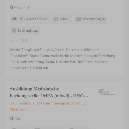
Düsseldorf
1.297 - 1.401 €/Monat
Vollzeit
Weiterbildungen
Tarifvergütung
29.07.2026
Werde Tierpfleger*in (m/w/d) im Universitätsklinikum
Düsseldorf! Starte Deine vielschichtige Ausbildung in Forschung
und Klinik und bring Deine Leidenschaft für Tiere in einem
innovativen Umfeld ein.
Ausbildung Medizinische
Fachangestellte / MFA (m/w/d) - HNO &
Ästhetische Medizin | Privatpraxis Köln
Köln Medical - HNO am Friesenplatz Prof. Dr.
Mark Jakob
Köln