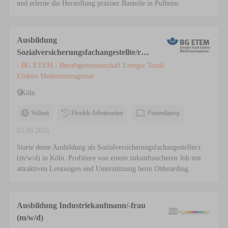
und erlerne die Herstellung präziser Bauteile in Pulheim.
Ausbildung
Sozialversicherungsfachangestellte/r
(m/w/d), Köln
- BG ETEM - Berufsgenossenschaft Energie Textil
Elektro Medienerzeugnisse
Köln
Vollzeit
Flexible Arbeitszeiten
Firmenlaptop
03.08.2026
Starte deine Ausbildung als Sozialversicherungsfachangestellte/r
(m/w/d) in Köln. Profitiere von einem zukunftssicheren Job mit
attraktiven Leistungen und Unterstützung beim Onboarding.
Ausbildung Industriekaufmann/-frau
(m/w/d)