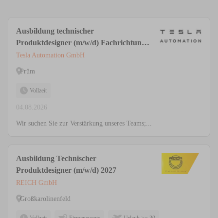
Ausbildung technischer
Produktdesigner (m/w/d) Fachrichtung
Maschinen-/ Anlagenkonstruktion
Tesla Automation GmbH
Prüm
Vollzeit
04.08.2026
Wir suchen Sie zur Verstärkung unseres Teams;...
Ausbildung Technischer
Produktdesigner (m/w/d) 2027
REICH GmbH
Großkarolinenfeld