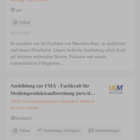
Trier
Vollzeit
04.08.2026
So exzellent wie die Produkte von Mercedes-Benz, so qualifiziert
sind unsere Mitarbeiter. Unsere fachliche Ausbildung schult Euch
auf höchstes technisches Niveau, Präzision und soziale
kommunikative Fähigkeiten;...
Ausbildung zur FMA - Fachkraft für
Medizinprodukteaufbereitung (m/w/d)
in der AEMP / ZSVA
UKM Universitätsklinikum Düsseldorf Medical
Services GmbH
Düsseldorf
Vollzeit
Nachhaltiger Arbeitgeber
Weiterbildungen