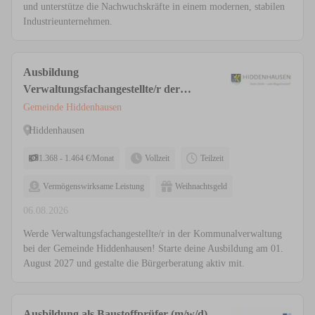
und unterstütze die Nachwuchskräfte in einem modernen, stabilen
Industrieunternehmen.
Ausbildung
Verwaltungsfachangestellte/r der
Fachrichtung Kommunalverwaltung
Gemeinde Hiddenhausen
(m/w/d) Vollzeit / Teilzeit
Hiddenhausen
1.368 - 1.464 €/Monat
Vollzeit
Teilzeit
Vermögenswirksame Leistung
Weihnachtsgeld
06.08.2026
Werde Verwaltungsfachangestellte/r in der Kommunalverwaltung
bei der Gemeinde Hiddenhausen! Starte deine Ausbildung am 01.
August 2027 und gestalte die Bürgerberatung aktiv mit.
Ausbildung als Baustoffprüfer (m/w/d)