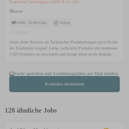
Maschinen- und Anlagenkonstruktion
Esselmann Fahrzeugbau GmbH & Co. KG
Hamm
10.800 - 14.400 €/Jahr
Vollzeit
17.07.2026
Starte deine Karriere als Technischer Produktdesigner (m/w/d) bei
der Esselmann Gruppe! Lerne, technische Produkte mit modernen
CAD-Systemen zu entwickeln und bringe Ideen in die Realität.
Suche speichern und Ausbildungsplätze per Mail erhalten.
Kostenlos abonnieren
128 ähnliche Jobs