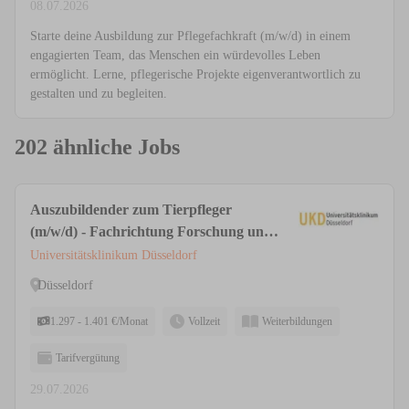
08.07.2026
Starte deine Ausbildung zur Pflegefachkraft (m/w/d) in einem
engagierten Team, das Menschen ein würdevolles Leben
ermöglicht. Lerne, pflegerische Projekte eigenverantwortlich zu
gestalten und zu begleiten.
202 ähnliche Jobs
Auszubildender zum Tierpfleger
(m/w/d) - Fachrichtung Forschung und
Klinik
Universitätsklinikum Düsseldorf
Düsseldorf
1.297 - 1.401 €/Monat
Vollzeit
Weiterbildungen
Tarifvergütung
29.07.2026