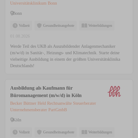
Sanitär-, Heizungs- und Klimatechnik
Universitätsklinikum Bonn
Bonn
Vollzeit
Gesundheitsangebote
Weiterbildungen
01.08.2026
Werde Teil des UKB als Auszubildender Anlagenmechaniker
(m/w/d) in Sanitär-, Heizungs- und Klimatechnik. Starte deine
vielseitige Ausbildung in einem der größten Universitätsklinika
Deutschlands!
Ausbildung als Kaufmann für
Büromanagement (m/w/d) in Köln
Becker Büttner Held Rechtsanwälte Steuerberater
Unternehmensberater PartGmbB
Köln
Vollzeit
Gesundheitsangebote
Weiterbildungen