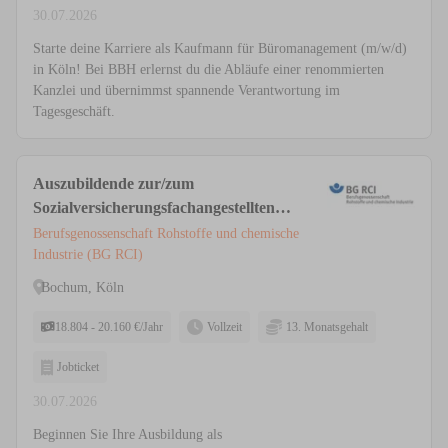
30.07.2026
Starte deine Karriere als Kaufmann für Büromanagement (m/w/d)
in Köln! Bei BBH erlernst du die Abläufe einer renommierten
Kanzlei und übernimmst spannende Verantwortung im
Tagesgeschäft.
Auszubildende zur/zum
Sozialversicherungsfachangestellten
(m/w/d) Köln, Bochum
Berufsgenossenschaft Rohstoffe und chemische
Industrie (BG RCI)
Bochum, Köln
18.804 - 20.160 €/Jahr
Vollzeit
13. Monatsgehalt
Jobticket
30.07.2026
Beginnen Sie Ihre Ausbildung als