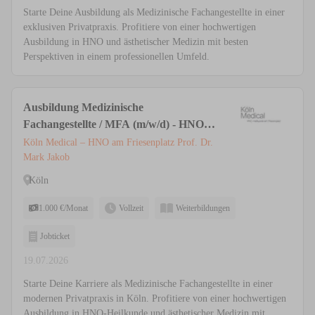
Starte Deine Ausbildung als Medizinische Fachangestellte in einer
exklusiven Privatpraxis. Profitiere von einer hochwertigen
Ausbildung in HNO und ästhetischer Medizin mit besten
Perspektiven in einem professionellen Umfeld.
Ausbildung Medizinische
Fachangestellte / MFA (m/w/d) - HNO &
Ästhetische Medizin | Privatpraxis Köln
Köln Medical – HNO am Friesenplatz Prof. Dr.
Mark Jakob
Köln
1.000 €/Monat
Vollzeit
Weiterbildungen
Jobticket
19.07.2026
Starte Deine Karriere als Medizinische Fachangestellte in einer
modernen Privatpraxis in Köln. Profitiere von einer hochwertigen
Ausbildung in HNO-Heilkunde und ästhetischer Medizin mit