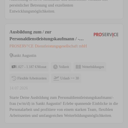
persönlicher Betreuung und exzellenten
Entwicklungsmöglichkeiten.
Ausbildung zum / zur
Personaldienstleistungskaufmann / -
frau (w/m/d) // Sankt Augustin
PROSERV!CE Dienstleistungsgesellschaft mbH
Sankt Augustin
1.027 - 1.187 €/Monat
Vollzeit
Weiterbildungen
Flexible Arbeitszeiten
Urlaub >= 30
14.07.2026
Starte Deine Ausbildung zum Personaldienstleistungskaufmann/-
frau (w/m/d) in Sankt Augustin! Erlebe spannende Einblicke in die
Personalarbeit und profitiere von einem starken Team, flexiblen
Arbeitszeiten und umfangreichen Weiterbildungsmöglichkeiten.