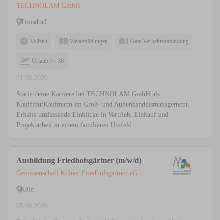
Außenhandelsmanagement (m/w/d)
TECHNOLAM GmbH
Troisdorf
Vollzeit
Weiterbildungen
Gute Verkehrsanbindung
Urlaub >= 30
01.08.2026
Starte deine Karriere bei TECHNOLAM GmbH als
Kauffrau/Kaufmann im Groß- und Außenhandelsmanagement.
Erhalte umfassende Einblicke in Vertrieb, Einkauf und
Projektarbeit in einem familiären Umfeld.
Ausbildung Friedhofsgärtner (m/w/d)
Genossenschaft Kölner Friedhofsgärtner eG
Köln
05.08.2026