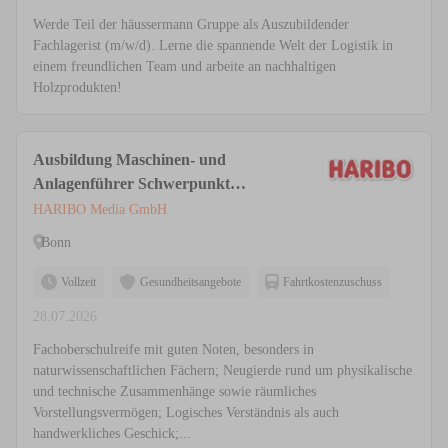
Werde Teil der häussermann Gruppe als Auszubildender
Fachlagerist (m/w/d). Lerne die spannende Welt der Logistik in
einem freundlichen Team und arbeite an nachhaltigen
Holzprodukten!
Ausbildung Maschinen- und
Anlagenführer Schwerpunkt
Lebensmitteltechnik (m/w/d)
HARIBO Media GmbH
Bonn
Vollzeit
Gesundheitsangebote
Fahrtkostenzuschuss
28.07.2026
Fachoberschulreife mit guten Noten, besonders in
naturwissenschaftlichen Fächern; Neugierde rund um physikalische
und technische Zusammenhänge sowie räumliches
Vorstellungsvermögen; Logisches Verständnis als auch
handwerkliches Geschick;...