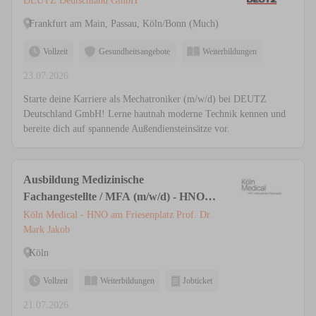
DEUTZ Deutschland GmbH
Frankfurt am Main, Passau, Köln/Bonn (Much)
Vollzeit
Gesundheitsangebote
Weiterbildungen
23.07.2026
Starte deine Karriere als Mechatroniker (m/w/d) bei DEUTZ
Deutschland GmbH! Lerne hautnah moderne Technik kennen und
bereite dich auf spannende Außendiensteinsätze vor.
Ausbildung Medizinische
Fachangestellte / MFA (m/w/d) - HNO &
Ästhetische Medizin | Privatpraxis Köln
Köln Medical - HNO am Friesenplatz Prof. Dr.
Mark Jakob
Köln
Vollzeit
Weiterbildungen
Jobticket
21.07.2026