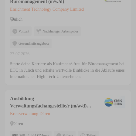
Büromanagement (m/w/d)
Enrichment Technology Company Limited
Jülich
Vollzeit
Nachhaltiger Arbeitgeber
Gesundheitsangebote
27.07.2026
Starte deine Karriere als Kaufmann/-frau für Büromanagement bei
ETC in Jülich und erhalte wertvolle Einblicke in die Abläufe eines
internationalen High-Tech-Unternehmens.
Ausbildung
Verwaltungsfachangestellte/r (m/w/d)
für die Kreisverwaltung
Kreisverwaltung Düren
Düren
1.368 - 1.464 €/Monat
Vollzeit
Teilzeit