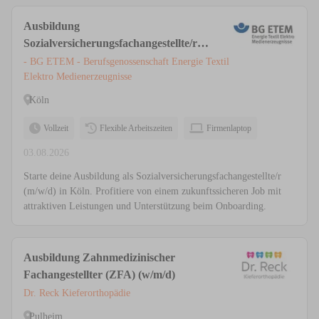
Ausbildung
Sozialversicherungsfachangestellte/r
(m/w/d), Köln
- BG ETEM - Berufsgenossenschaft Energie Textil
Elektro Medienerzeugnisse
Köln
Vollzeit
Flexible Arbeitszeiten
Firmenlaptop
03.08.2026
Starte deine Ausbildung als Sozialversicherungsfachangestellte/r
(m/w/d) in Köln. Profitiere von einem zukunftssicheren Job mit
attraktiven Leistungen und Unterstützung beim Onboarding.
Ausbildung Zahnmedizinischer
Fachangestellter (ZFA) (w/m/d)
Dr. Reck Kieferorthopädie
Pulheim