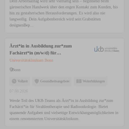
Dein Arbeitsalltag wird sehr vielfältig sein – beginnend beim
gärtnerischen Handwerk über den engen Kontakt zum Kunden, bis
hin zu gestalterischen Herausforderungen. Es wird also nie
langweilig. Dein Aufgabenbereich wird sein:Grabstätten
designenBep...
Ärzt*in in Ausbildung zur*zum
Fachärzt*in (m/w/d) für
Strahlentherapie und Radioonkologie
Universitätsklinikum Bonn
Bonn
Vollzeit
Gesundheitsangebote
Weiterbildungen
07.08.2026
Werde Teil des UKB-Teams als Ärzt*in in Ausbildung zur*zum
Fachärzt*in für Strahlentherapie und Radioonkologie. Bietet
spannende Aufgaben und vielseitige Entwicklungsmöglichkeiten in
einem renommierten Universitätsklinikum.