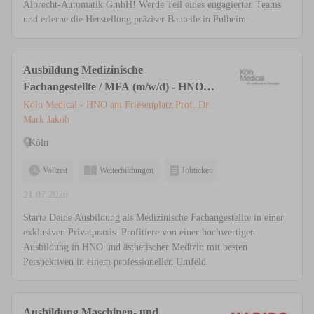
Albrecht-Automatik GmbH! Werde Teil eines engagierten Teams
und erlerne die Herstellung präziser Bauteile in Pulheim.
Ausbildung Medizinische
Fachangestellte / MFA (m/w/d) - HNO &
Ästhetische Medizin | Privatpraxis Köln
Köln Medical - HNO am Friesenplatz Prof. Dr.
Mark Jakob
Köln
Vollzeit
Weiterbildungen
Jobticket
21.07.2026
Starte Deine Ausbildung als Medizinische Fachangestellte in einer
exklusiven Privatpraxis. Profitiere von einer hochwertigen
Ausbildung in HNO und ästhetischer Medizin mit besten
Perspektiven in einem professionellen Umfeld.
Ausbildung Maschinen- und