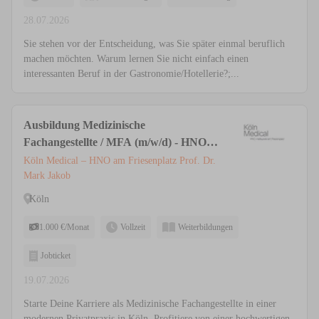
28.07.2026
Sie stehen vor der Entscheidung, was Sie später einmal beruflich
machen möchten. Warum lernen Sie nicht einfach einen
interessanten Beruf in der Gastronomie/Hotellerie?;...
Ausbildung Medizinische
Fachangestellte / MFA (m/w/d) - HNO &
Ästhetische Medizin | Privatpraxis Köln
Köln Medical – HNO am Friesenplatz Prof. Dr.
Mark Jakob
Köln
1.000 €/Monat
Vollzeit
Weiterbildungen
Jobticket
19.07.2026
Starte Deine Karriere als Medizinische Fachangestellte in einer
modernen Privatpraxis in Köln. Profitiere von einer hochwertigen