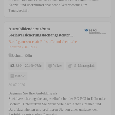
Kanzlei und übernimmst spannende Verantwortung im
Tagesgeschäft.
Auszubildende zur/zum
Sozialversicherungsfachangestellten
(m/w/d) Köln, Bochum
Berufsgenossenschaft Rohstoffe und chemische
Industrie (BG RCI)
Bochum, Köln
18.804 - 20.160 €/Jahr
Vollzeit
13. Monatsgehalt
Jobticket
30.07.2026
Beginnen Sie Ihre Ausbildung als
Sozialversicherungsfachangestellte/-r bei der BG RCI in Köln oder
Bochum! Unterstützen Sie Versicherte nach Arbeitsunfällen und
Berufskrankheiten und profitieren Sie von einer umfassenden
Ausbildung mit starken Perspekti...