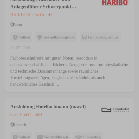
Anlagenführer Schwerpunkt
Lebensmitteltechnik (m/w/d)
HARIBO Media GmbH
Bonn
Vollzeit
Gesundheitsangebote
Fahrtkostenzuschuss
28.07.2026
Fachoberschulreife mit guten Noten, besonders in
naturwissenschaftlichen Fächern; Neugierde rund um physikalische
und technische Zusammenhänge sowie räumliches
Vorstellungsvermögen; Logisches Verständnis als auch
handwerkliches Geschick;...
Ausbildung Hotelfachmann (m/w/d)
GenoHotel GmbH
Rösrath
Vollzeit
Weiterbildungen
Onboarding