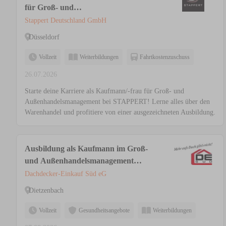
für Groß- und
Außenhandelsmanagement (m/w/d)
Stappert Deutschland GmbH
Schwerpunkt Großhandel
Düsseldorf
Vollzeit
Weiterbildungen
Fahrtkostenzuschuss
26.07.2026
Starte deine Karriere als Kaufmann/-frau für Groß- und
Außenhandelsmanagement bei STAPPERT! Lerne alles über den
Warenhandel und profitiere von einer ausgezeichneten Ausbildung.
Ausbildung als Kaufmann im Groß-
und Außenhandelsmanagement
(m/w/d) am Standort Dietzenbach
Dachdecker-Einkauf Süd eG
Dietzenbach
Vollzeit
Gesundheitsangebote
Weiterbildungen