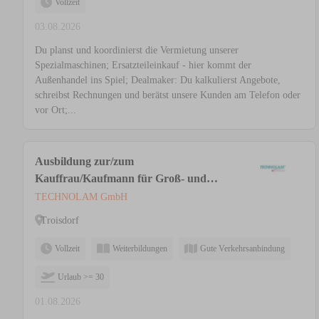
Vollzeit
03.08.2026
Du planst und koordinierst die Vermietung unserer
Spezialmaschinen; Ersatzteileinkauf - hier kommt der
Außenhandel ins Spiel; Dealmaker: Du kalkulierst Angebote,
schreibst Rechnungen und berätst unsere Kunden am Telefon oder
vor Ort;...
Ausbildung zur/zum
Kauffrau/Kaufmann für Groß- und
Außenhandelsmanagement (m/w/d)
TECHNOLAM GmbH
Troisdorf
Vollzeit
Weiterbildungen
Gute Verkehrsanbindung
Urlaub >= 30
01.08.2026