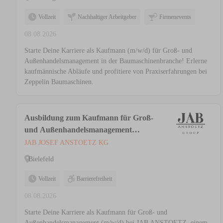
Vollzeit
Nachhaltiger Arbeitgeber
Firmenevents
08.08.2026
Starte Deine Karriere als Kaufmann (m/w/d) für Groß- und
Außenhandelsmanagement in der Baumaschinenbranche! Erlerne
kaufmännische Abläufe und profitiere von Praxiserfahrungen bei
Zeppelin Baumaschinen.
Ausbildung zum Kaufmann für Groß-
und Außenhandelsmanagement
(m/w/d)
JAB JOSEF ANSTOETZ KG
Bielefeld
Vollzeit
Barrierefreiheit
08.08.2026
Starte Deine Karriere als Kaufmann für Groß- und
Außenhandelsmanagement (m/w/d) bei JAB ANSTOETZ, einem