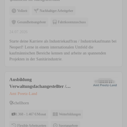
Vollzeit
Nachhaltiger Arbeitgeber
Gesundheitsangebote
Fahrtkostenzuschuss
24.07.2026
Starte deine Karriere als Industriekauffrau / Industriekaufmann bei
Neoperl! Lerne in einem internationalen Umfeld die
kaufmännischen Bereiche kennen und arbeite an spannenden
Projekten in der Sanitärindustrie.
Ausbildung
Verwaltungsfachangestellter /
Verwaltungswirt*in als
Amt Preetz-Land
Amtsobersekretäranwärter*in (m/w/d)
Schellhorn
1.368 - 1.467 €/Monat
Weiterbildungen
Flexible Arbeitszeiten
Sportangebote