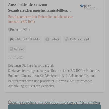
Auszubildende zur/zum
Sozialversicherungsfachangestellten
(m/w/d) Köln, Bochum
Berufsgenossenschaft Rohstoffe und chemische
Industrie (BG RCI)
Bochum, Köln
18.804 - 20.160 €/Jahr
Vollzeit
13. Monatsgehalt
Jobticket
30.07.2026
Beginnen Sie Ihre Ausbildung als
Sozialversicherungsfachangestellte/-r bei der BG RCI in Köln oder
Bochum! Unterstützen Sie Versicherte nach Arbeitsunfällen und
Berufskrankheiten und profitieren Sie von einer umfassenden
Ausbildung mit starken Perspekti...
Suche speichern und Ausbildungsplätze per Mail erhalten.