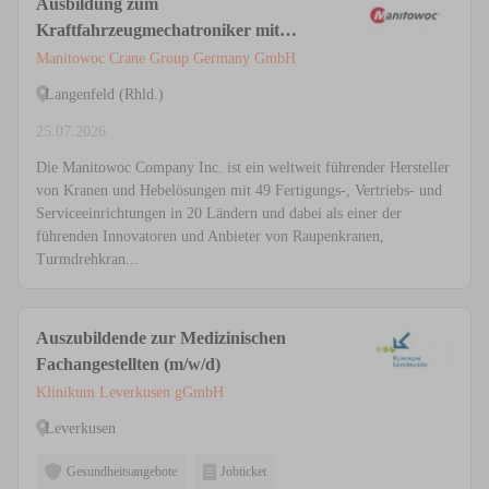
Ausbildung zum
Kraftfahrzeugmechatroniker mit
Schwerpunkt Nutzfahrzeugtechnik
Manitowoc Crane Group Germany GmbH
(m/w/d)
Langenfeld (Rhld.)
25.07.2026
Die Manitowoc Company Inc. ist ein weltweit führender Hersteller
von Kranen und Hebelösungen mit 49 Fertigungs-, Vertriebs- und
Serviceeinrichtungen in 20 Ländern und dabei als einer der
führenden Innovatoren und Anbieter von Raupenkranen,
Turmdrehkran...
Auszubildende zur Medizinischen
Fachangestellten (m/w/d)
Klinikum Leverkusen gGmbH
Leverkusen
Gesundheitsangebote
Jobticket