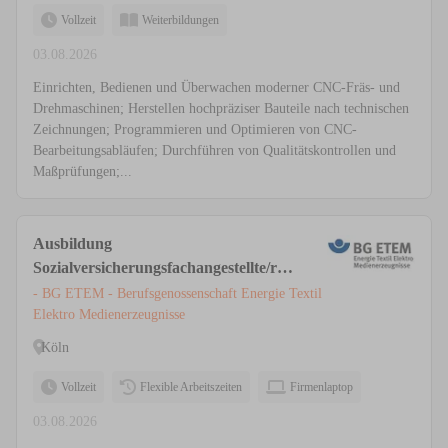
Vollzeit
Weiterbildungen
03.08.2026
Einrichten, Bedienen und Überwachen moderner CNC-Fräs- und
Drehmaschinen; Herstellen hochpräziser Bauteile nach technischen
Zeichnungen; Programmieren und Optimieren von CNC-
Bearbeitungsabläufen; Durchführen von Qualitätskontrollen und
Maßprüfungen;...
Ausbildung
Sozialversicherungsfachangestellte/r
(m/w/d), Köln
- BG ETEM - Berufsgenossenschaft Energie Textil
Elektro Medienerzeugnisse
Köln
Vollzeit
Flexible Arbeitszeiten
Firmenlaptop
03.08.2026