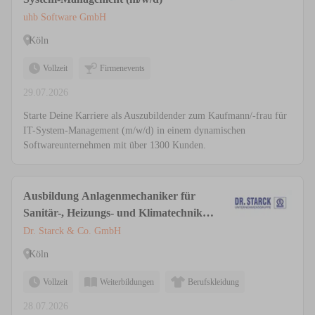
uhb Software GmbH
Köln
Vollzeit
Firmenevents
29.07.2026
Starte Deine Karriere als Auszubildender zum Kaufmann/-frau für
IT-System-Management (m/w/d) in einem dynamischen
Softwareunternehmen mit über 1300 Kunden.
Ausbildung Anlagenmechaniker für
Sanitär-, Heizungs- und Klimatechnik
(m/w/d)
Dr. Starck & Co. GmbH
Köln
Vollzeit
Weiterbildungen
Berufskleidung
28.07.2026