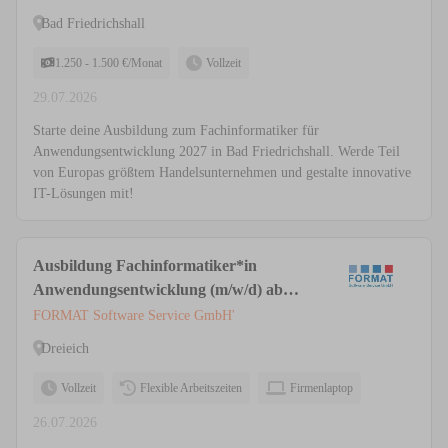
Bad Friedrichshall
1.250 - 1.500 €/Monat
Vollzeit
29.07.2026
Starte deine Ausbildung zum Fachinformatiker für
Anwendungsentwicklung 2027 in Bad Friedrichshall. Werde Teil
von Europas größtem Handelsunternehmen und gestalte innovative
IT-Lösungen mit!
Ausbildung Fachinformatiker*in
Anwendungsentwicklung (m/w/d) ab
dem 01. August 2026
FORMAT Software Service GmbH'
Dreieich
Vollzeit
Flexible Arbeitszeiten
Firmenlaptop
26.07.2026