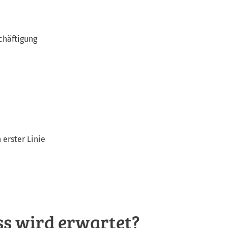
chäftigung
erster Linie
s wird erwartet?